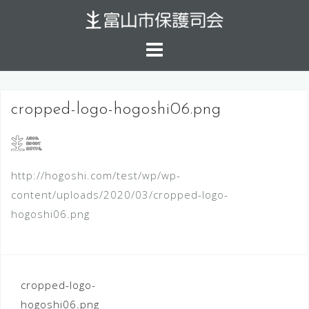
コ
ン
テ
ン
ツ
へ
cropped-logo-hogoshi06.png
ス
キ
ッ
http://hogoshi.com/test/wp/wp-
プ
content/uploads/2020/03/cropped-logo-
hogoshi06.png
投
cropped-logo-
稿
hogoshi06.png