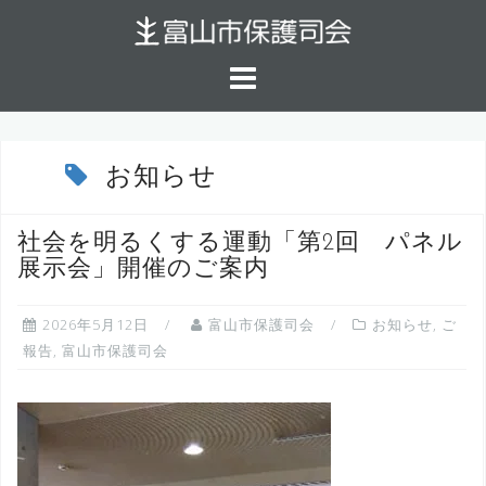
コ
ン
テ
ン
ツ
へ
お知らせ
ス
キ
社会を明るくする運動「第2回 パネル
ッ
展示会」開催のご案内
プ
2026年5月12日
富山市保護司会
お知らせ
,
ご
報告
,
富山市保護司会