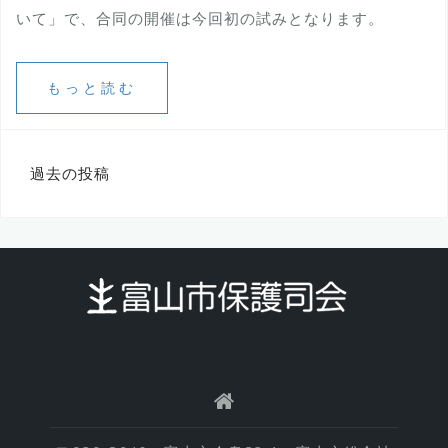
いて」で、合同の開催は今回初の試みとなります。
もっと読む
投
過去の投稿
稿
ナ
ビ
ゲ
ー
シ
ョ
ン