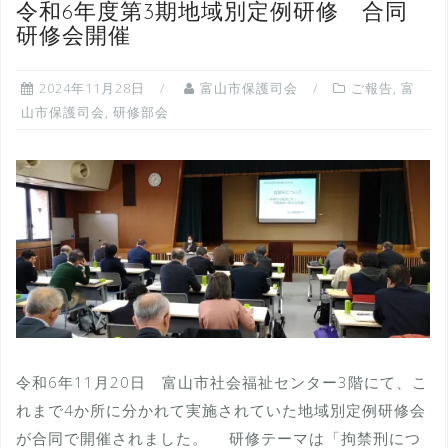
令和6年度第3期地域別定例研修 合同
研修会開催
2024年11月28日
富山市保護司会
ご報告
,
富
山市保護司会
,
研修部会
令和6年11月20日 富山市社会福祉センター3階にて、こ
れまで4か所に分かれて実施されていた地域別定例研修会
が合同で開催されました。 研修テーマは「拘禁刑につ