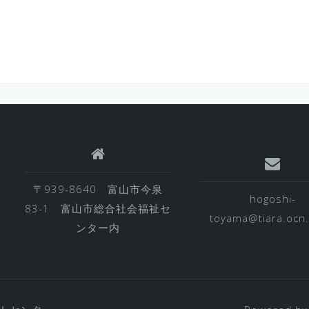
〒939-8640 富山市今泉
hogoshi-
83-1 富山市総合社会福祉セ
toyama@tiara.ocn.
ンター内