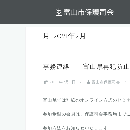
コ
ン
テ
ン
月:
2021年2月
ツ
へ
ス
キ
事務連絡 「富山県再犯防
ッ
プ
2021年2月9日
富山市保護司会
富山県では別紙のオンライン方式のセミ
参加希望の会員は、保護司会事務局まで
参加方法をお知らせいたします