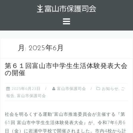
コ
ン
テ
ン
ツ
へ
月:
2025年6月
ス
キ
第６１回富山市中学生生活体験発表大会
ッ
の開催
プ
2025年6月23日
富山市保護司会
お知らせ
,
ご
報告
,
富山市保護司会
社会を明るくする運動”富山市推進委員会が主催する『第
61回 富山市中学生生活体験発表大会』が、令和7年6月6
日（金）に岩瀬中学校で開催されました。市内4校から計