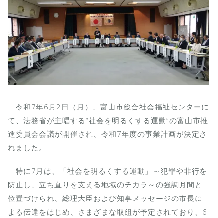
令和7年6月2日（月）、富山市総合社会福祉センターに
て、法務省が主唱する“社会を明るくする運動”の富山市推
進委員会会議が開催され、令和7年度の事業計画が決定さ
れました。
特に7月は、「社会を明るくする運動」～犯罪や非行を
防止し、立ち直りを支える地域のチカラ～の強調月間と
位置づけられ、総理大臣および知事メッセージの市長に
よる伝達をはじめ、さまざまな取組が予定されており、6