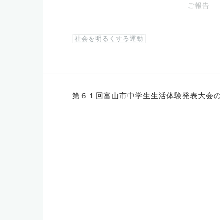
ご報告
社会を明るくする運動
投
第６１回富山市中学生生活体験発表大会
稿
ナ
ビ
ゲ
ー
シ
ョ
ン