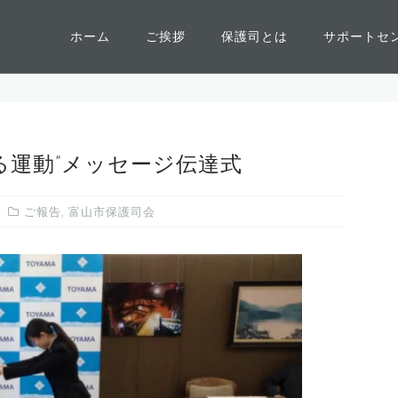
ホーム
ご挨拶
保護司とは
サポートセ
る運動”メッセージ伝達式
ご報告
,
富山市保護司会