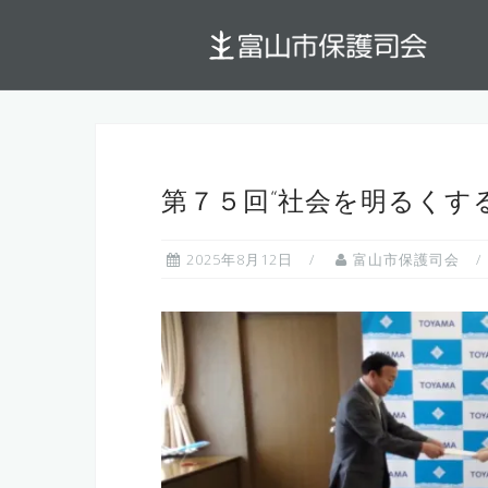
コ
ン
テ
ン
ツ
へ
ス
第７５回“社会を明るくす
キ
ッ
2025年8月12日
富山市保護司会
プ