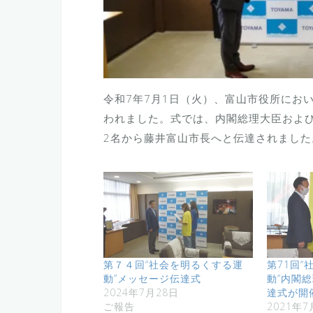
令和7年7月1日（火）、富山市役所にお
われました。式では、内閣総理大臣およ
2名から藤井富山市長へと伝達されました
第７４回“社会を明るくする運
第71回
動”メッセージ伝達式
動”内閣
2024年7月28日
達式が開
ご報告
2021年7