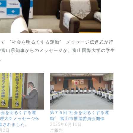
いて ”社会を明るくする運動” メッセージ伝達式が行
び富山県知事からのメッセージが、富山国際大学の学生
。
“社会を明るくする運
第７５回”社会を明るくする運
総理大臣メッセージ伝
動” 富山市推進委員会開催
催されました。
2025年6月10日
月2日
ご報告