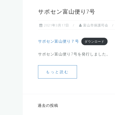
サポセン富山便り7号
2021年3月17日
富山市保護司会
サポセン富山便り７号
ダウンロード
サポセン富山便り7号を発行しました。
もっと読む
投
過去の投稿
稿