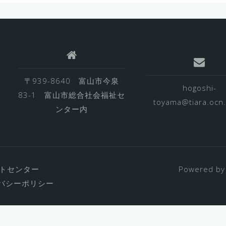
〒939-8640 富山市今泉
hogoshi-
83-1 富山市総合社会福祉セ
toyama@tiara.ocn.
ンター内
トセンター
Powered by
バシーポリシー