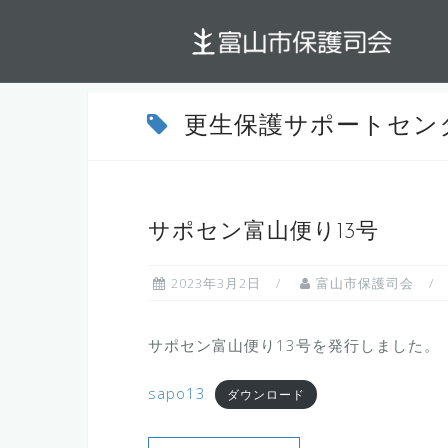
コ
ン
テ
ン
ツ
更生保護サポートセン
へ
ス
キ
サポセン富山便り13号
ッ
プ
2023年3月2日
富山市保護司会
サポセン富山便り13号を発行しました。
sapo13
ダウンロード