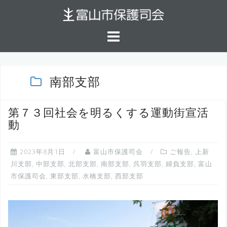
コ
ン
テ
ン
ツ
へ
南部支部
ス
キ
第７３回社会を明るくする運動街宣活
ッ
動
プ
2023年8月1日
富山市保護司会
ご報告
,
上新
川支部
,
中部支部
,
北部支部
,
南部支部
,
呉羽支部
,
婦負支部
,
富山
市保護司会
,
東部支部
,
水橋支部
,
西部支部