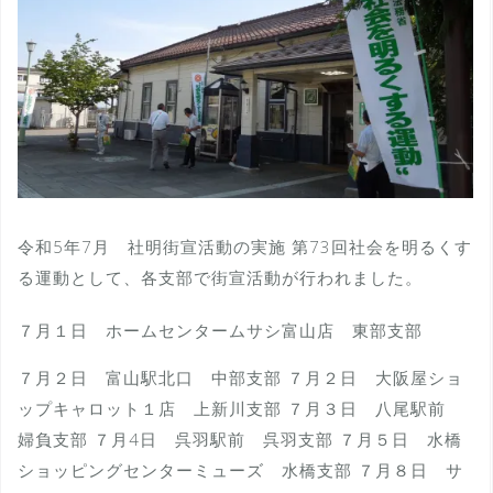
令和5年7月 社明街宣活動の実施 第73回社会を明るくす
る運動として、各支部で街宣活動が行われました。
７月１日 ホームセンタームサシ富山店 東部支部
７月２日 富山駅北口 中部支部 ７月２日 大阪屋ショ
ップキャロット１店 上新川支部 ７月３日 八尾駅前
婦負支部 ７月4日 呉羽駅前 呉羽支部 ７月５日 水橋
ショッピングセンターミューズ 水橋支部 ７月８日 サ