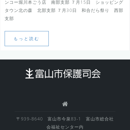
ンコー堀川本ごう店 南部支部 ７月15日 ショッピング
タウン北の森 北部支部 ７月30日 和合だら祭り 西部
支部
もっと読む
〒939-8640 富山市今泉83-1 富山市総合社
会福祉センター内